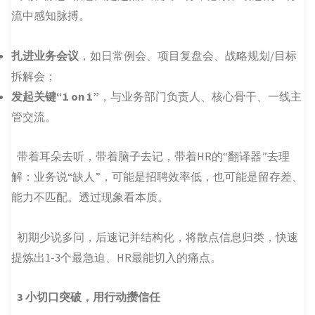
流中感知脉搏。
扎进业务会议
，如日常例会、项目复盘会、战略规划/目标
拆解会；
发起关键“1 on 1”
，与业务部门负责人、核心骨干、一线主
管交流。
带着耳朵去听，带着脑子去记，带着HR的“翻译器”去理
解：业务说“缺人”，可能是招聘效率低，也可能是留存差、
能力不匹配。透过现象看本质。
初期少说多问，后速记并结构化，将散点信息归类，快速
提炼出1-3个最急迫、HR最能切入的痛点。
3
小切口突破，用行动攒信任