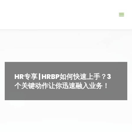
跳
北
转
京
到
伯
内
众
容。
联
合
管
理
HR专享 | HRBP如何快速上手？3
咨
个关键动作让你迅速融入业务！
询
有
限
公
司