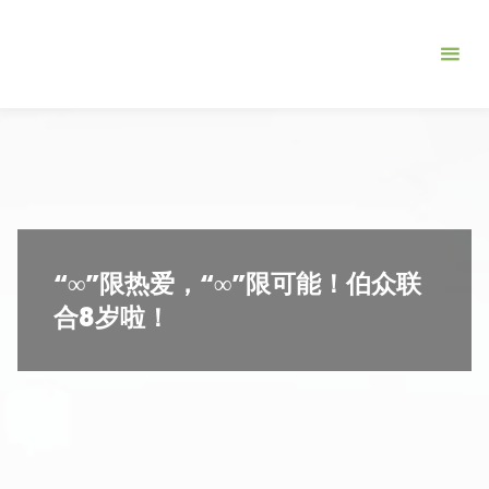
跳
北
转
京
到
伯
内
众
容。
联
合
管
理
“∞”限热爱，“∞”限可能！伯众联
咨
合8岁啦！
询
有
限
公
司