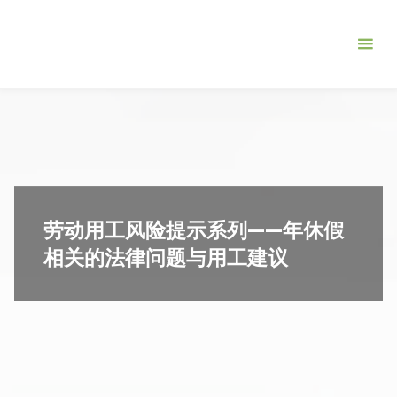
跳
北
转
京
到
伯
内
众
容。
联
合
管
理
劳动用工风险提示系列——年休假
咨
相关的法律问题与用工建议
询
有
限
公
司