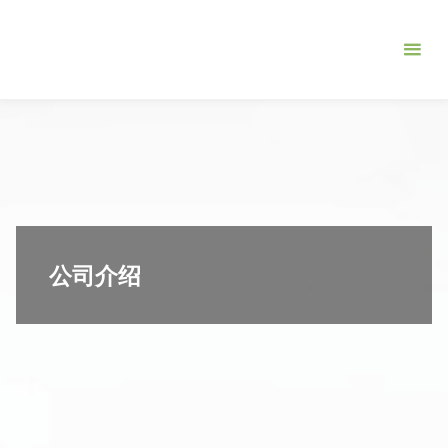
跳
北
转
京
到
伯
内
众
容。
联
合
管
理
公司介绍
咨
询
有
限
公
司